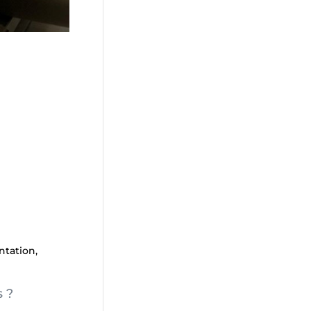
ntation,
s ?