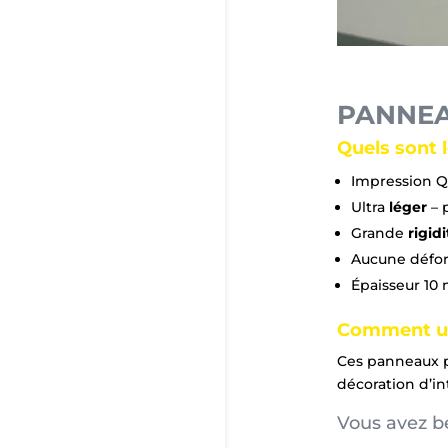
PANNEA
Quels sont 
Impression Q
Ultra
léger
– 
Grande
rigidi
Aucune défor
Épaisseur 10
Comment uti
Ces panneaux pe
décoration d’in
Vous avez be