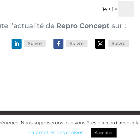
=
14 + 1
te l’actualité de
Repro Concept
sur :
Suivre
Suivre
Suivre
0 @Repro Concept
Réalisé par REPRO CONCEPT
Politiqu
périence. Nous supposerons que vous êtes d'accord avec cela,
Paramètres des cookies
Accepter