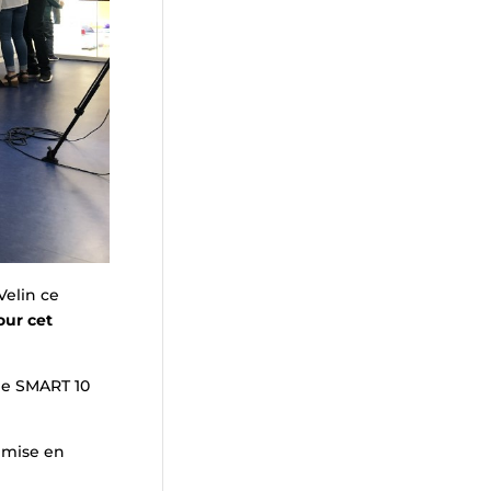
Velin ce
our cet
ype SMART 10
 mise en