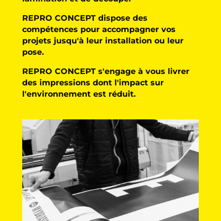
REPRO CONCEPT dispose des
compétences pour accompagner vos
projets jusqu'à leur installation ou leur
pose.
REPRO CONCEPT s'engage à vous livrer
des impressions dont l'impact sur
l'environnement est réduit.