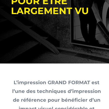
POUR ÊTRE
LARGEMENT VU
L’impression GRAND FORMAT est
l’une des techniques d’impression
de référence pour bénéficier d’un
impact visuel considérable et