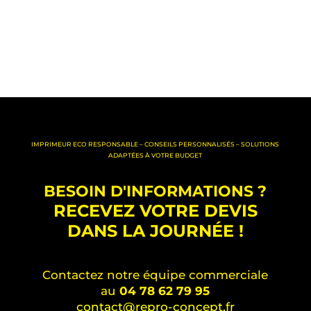
IMPRIMEUR ECO RESPONSABLE – CONSEILS PERSONNALISÉS – SOLUTIONS
ADAPTÉES À VOTRE BUDGET
BESOIN D'INFORMATIONS ?
RECEVEZ VOTRE DEVIS
DANS LA JOURNÉE !
Contactez notre équipe commerciale
au
04 78 62 79 95
contact@repro-concept.fr